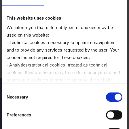
This website uses cookies
We inform you that different types of cookies may be
used on this website:
- Technical cookies: necessary to optimize navigation
and to provide any services requested by the user. Your
L’
Ufficio Tecnico
consent is not required for these cookies.
- Analytics/statistical cookies: treated as technical
cookies, they are necessary to produce anonymous and
aggregated statistics in order to optimize the website.
Your consent is not required for these cookies.
Consent
L’
Ufficio Tecnico
comprende l’officina di
- Profiling/marketing cookies: used, only with your prior
Necessary
Selection
manutenzione, anche questa attiva H24, che
consent, to analyze your browsing habits and to show
esegue interventi immediati e garantisce un
you targeted advertising in line with your preferences.
Preferences
livello di manutenzione costante e
Please make your choices regarding the use of profiling
impeccabile negli interventi programmati. In
cookies by selecting one of the buttons below. You can