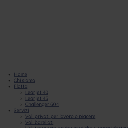
Home
Chi siamo
Flotta
LearJet 40
LearJet 45
Challenger 604
Servizi
Voli privati per lavoro o piacere
Voli barellati