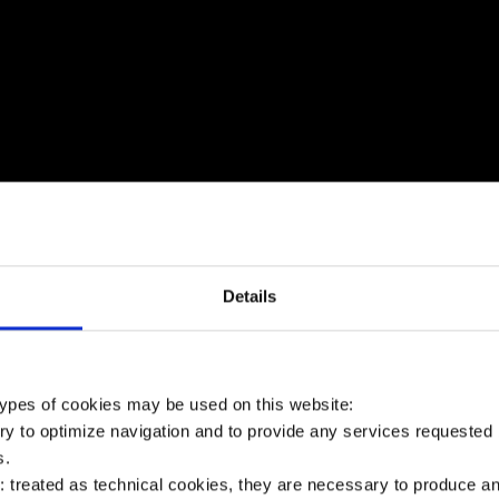
Details
TO DI EQUIPE MEDICHE E
 types of cookies may be used on this website:
AL TRAPIANTO
ry to optimize navigation and to provide any services requested 
s.
ies: treated as technical cookies, they are necessary to produc
genza di equipe di chirurghi impegnati nel preliev