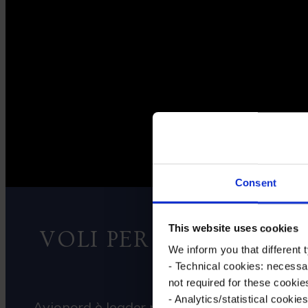
Consent
This website uses cookies
VOLI PER IL TRASPOR
We inform you that different
- Technical cookies: necessa
not required for these cookie
- Analytics/statistical cook
Avionord è leader nel trasporto aereo in ur