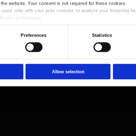
e the website. Your consent is not required for these cookies.
namento medico. Ogni anno Avionord esegue circ
: used, only with your prior consent, to analyze your browsing h
ith your preferences.
l numero
+39 027020201
o inviaci una email all'indirizzo
ops@
arding the use of profiling cookies by selecting one of the butt
ded Cookie Policy.
Preferences
Statistics
the appropriate command marked with an “X” in the top right corne
rowsing without cookies or other tracking tools except for techni
may change your choices at any time by accessing the link in the
Allow selection