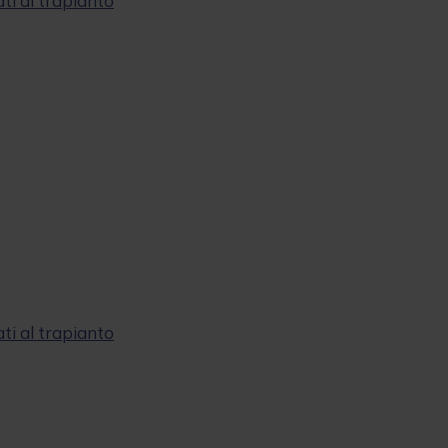
ti al trapianto
ti al trapianto