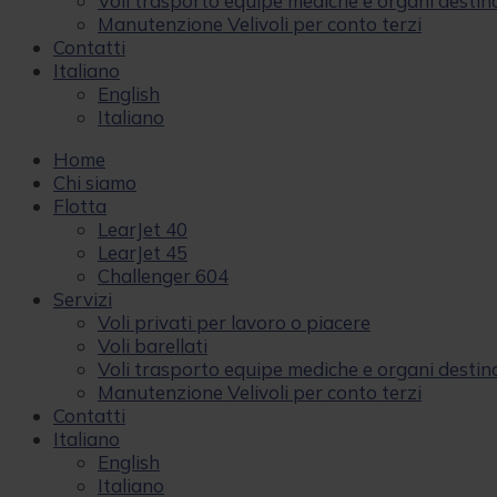
Voli trasporto equipe mediche e organi destina
Manutenzione Velivoli per conto terzi
Contatti
Italiano
English
Italiano
Home
Chi siamo
Flotta
LearJet 40
LearJet 45
Challenger 604
Servizi
Voli privati per lavoro o piacere
Voli barellati
Voli trasporto equipe mediche e organi destina
Manutenzione Velivoli per conto terzi
Contatti
Italiano
English
Italiano