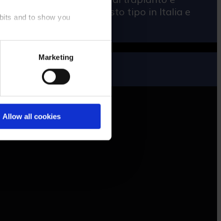
a 400 missioni di questo tipo in Italia e
abits and to show you
avionord.com
ons below. You can find more
Marketing
r, the default settings will
cal ones, for which your
 footer.
Allow all cookies