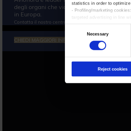
statistics in order to optimiz
degli organi che viaggiano senza accompag
- Profiling/marketing cookies
in Europa.
targeted advertising in line w
Contatta il nostro centro operativo per informazioni a
Please make your choices reg
Consent
details by viewing the exten
Necessary
Selection
CHIEDI MAGGIORI INFORMAZIONI
By closing this banner using 
apply and you will continue b
consent is not required. You 
Reject cookies