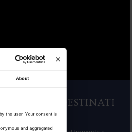
About
 DI ORGANI DESTINATI
by the user. Your consent is
e anonymous and aggregated
o degli organi destinati al trapianto e